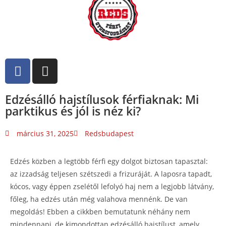
Edzésálló hajstílusok férfiaknak: Mi
parktikus és jól is néz ki?
március 31, 2025
Redsbudapest
Edzés közben a legtöbb férfi egy dolgot biztosan tapasztal:
az izzadság teljesen szétszedi a frizuráját. A laposra tapadt,
kócos, vagy éppen zselétől lefolyó haj nem a legjobb látvány,
főleg, ha edzés után még valahova mennénk. De van
megoldás! Ebben a cikkben bemutatunk néhány nem
mindennapi, de kimondottan edzésálló hajstílust, amely