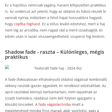
Ez a hajstílus nemcsak vagány, hanem kifejezetten praktikus
is. Az undercut azt jelenti, hogy az oldalsó és hátsó részek le
vannak nyírva, miközben a felső hajat hosszabbra hagyod,
hogy
copfba foghasd.
Ez a stílus kiváló edzéshez, mert a haj
nem lóg az arcodba, nem ragad rád a merő izzadságtól, és
edzés után is lazán visszaengedheted, szuperül fog kinézni.
Shadow fade - raszta – Különleges, mégis
praktikus
A fade (fokozatosan elhalványuló oldalsó vágással kombinált)
vékony raszták igazán egyediek, és rendkívül edzésállóak. Az
apró rasztákat könnyű karbantartani, nem tapadnak az
izzadt homlokra, ráadásul nem kell folyton igazgatni a
kószáló tincseket. A
fade vágástechnika
miatt a
megjelenésed mindig friss marad, akár sportolsz, vagy a