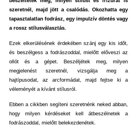
beszéltétek meg, milyen stílust és frizurát is
szeretnél, majd jött a csalódás. Okozhatta egy
tapasztalatlan fodrász, egy impulzív döntés vagy
a rossz stílusválasztás.
Ezek elkerülésének érdekében szánj egy kis időt,
és beszélgess a fodrászoddal, mielőtt előveszi az
ollót és a gépet. Beszéljétek meg, milyen
megjelenést szeretnél, vizsgálja meg a
hajtípusodat, az arcformádat, majd fejtse ki a
véleményét a kívánt stílusról.
Ebben a cikkben segíteni szeretnénk neked abban,
hogy milyen kérdéseket kell átbeszélnetek a
fodrászoddal, mielőtt belekezdenétek.