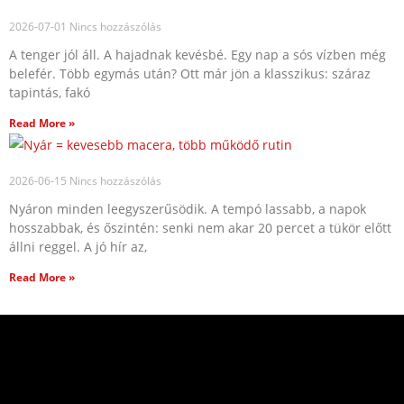
2026-07-01
Nincs hozzászólás
A tenger jól áll. A hajadnak kevésbé. Egy nap a sós vízben még
belefér. Több egymás után? Ott már jön a klasszikus: száraz
tapintás, fakó
Read More »
2026-06-15
Nincs hozzászólás
Nyáron minden leegyszerűsödik. A tempó lassabb, a napok
hosszabbak, és őszintén: senki nem akar 20 percet a tükör előtt
állni reggel. A jó hír az,
Read More »