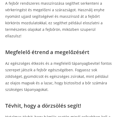
A fejbőr rendszeres masszírozása segíthet serkenteni a
vérkeringést és megelőzni a szárazságot. Használj enyhe
nyomást ujjaid segítségével és masszírozd át a fejbőrt
körkörös mozdulatokkal, ez segíthet például eloszlatni a
természetes olajokat a fejbőrön, miközben szuperül
ellazulsz!
Megfelelő étrend a megelőzésért
Az egészséges étkezés és a megfelelő tápanyagbevitel fontos
szerepet játszik a fejbőr egészségében. Fogyassz sok
zöldséget, gyümölcsöt és egészséges zsírokat, mint például
az olajos magvak és a lazac, hogy biztosítsd a bőr számára
szükséges tápanyagokat.
Tévhit, hogy a dörzsölés segít!
Hatalmas tévhit, hogy hámlás esetén minél erősebben kell a