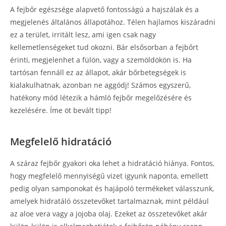
A fejbőr egészsége alapvető fontosságú a hajszálak és a
megjelenés általános állapotához. Télen hajlamos kiszáradni
ez a terület, irritált lesz, ami igen csak nagy
kellemetlenségeket tud okozni. Bár elsősorban a fejbőrt
érinti, megjelenhet a fülön, vagy a szemöldökön is. Ha
tartósan fennáll ez az állapot, akár bőrbetegségek is
kialakulhatnak, azonban ne aggódj! Számos egyszerű,
hatékony mód létezik a hámló fejbőr megelőzésére és
kezelésére. Íme öt bevált tipp!
Megfelelő hidratáció
A száraz fejbőr gyakori oka lehet a hidratáció hiánya. Fontos,
hogy megfelelő mennyiségű vizet igyunk naponta, emellett
pedig olyan samponokat és hajápoló termékeket válasszunk,
amelyek hidratáló összetevőket tartalmaznak, mint például
az aloe vera vagy a jojoba olaj. Ezeket az összetevőket akár