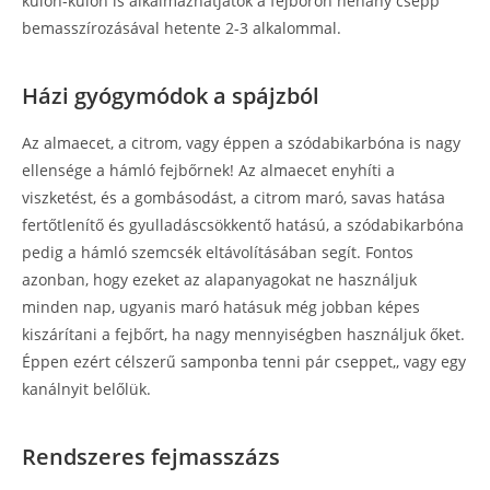
külön-külön is alkalmazhatjátok a fejbőrön néhány csepp
bemasszírozásával hetente 2-3 alkalommal.
Házi gyógymódok a spájzból
Az almaecet, a citrom, vagy éppen a szódabikarbóna is nagy
ellensége a hámló fejbőrnek! Az almaecet enyhíti a
viszketést, és a gombásodást, a citrom maró, savas hatása
fertőtlenítő és gyulladáscsökkentő hatású, a szódabikarbóna
pedig a hámló szemcsék eltávolításában segít. Fontos
azonban, hogy ezeket az alapanyagokat ne használjuk
minden nap, ugyanis maró hatásuk még jobban képes
kiszárítani a fejbőrt, ha nagy mennyiségben használjuk őket.
Éppen ezért célszerű samponba tenni pár cseppet,, vagy egy
kanálnyit belőlük.
Rendszeres fejmasszázs