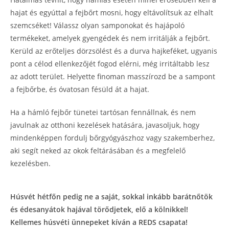
hajat és egyúttal a fejbőrt mosni, hogy eltávolítsuk az elhalt
szemcséket! Válassz olyan samponokat és hajápoló
termékeket, amelyek gyengédek és nem irritálják a fejbőrt.
Kerüld az erőteljes dörzsölést és a durva hajkeféket, ugyanis
pont a célod ellenkezőjét fogod elérni, még irritáltabb lesz
az adott terület. Helyette finoman masszírozd be a sampont
a fejbőrbe, és óvatosan fésüld át a hajat.
Ha a hámló fejbőr tünetei tartósan fennállnak, és nem
javulnak az otthoni kezelések hatására, javasoljuk, hogy
mindenképpen fordulj bőrgyógyászhoz vagy szakemberhez,
aki segít neked az okok feltárásában és a megfelelő
kezelésben.
Húsvét hétfőn pedig ne a saját, sokkal inkább barátnőtök
és édesanyátok hajával törődjetek, elő a kölnikkel!
Kellemes húsvéti ünnepeket kíván a REDS csapata!