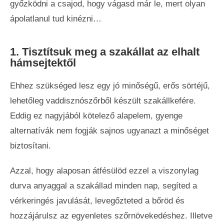
győzködni a csajod, hogy vágasd már le, mert olyan
ápolatlanul tud kinézni…
1. Tisztítsuk meg a szakállat az elhalt
hámsejtektől
Ehhez szükséged lesz egy jó minőségű, erős sörtéjű,
lehetőleg vaddisznószőrből készült szakállkefére.
Eddig ez nagyjából kötelező alapelem, gyenge
alternatívák nem fogják sajnos ugyanazt a minőséget
biztosítani.
Azzal, hogy alaposan átfésülöd ezzel a viszonylag
durva anyaggal a szakállad minden nap, segíted a
vérkeringés javulását, levegőzteted a bőröd és
hozzájárulsz az egyenletes szőrnövekedéshez. Illetve