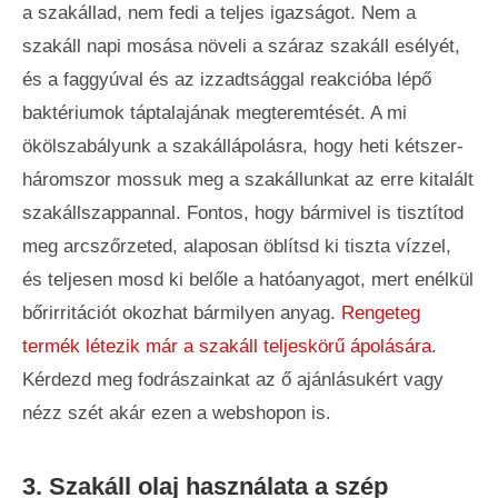
a szakállad, nem fedi a teljes igazságot. Nem a
szakáll napi mosása növeli a száraz szakáll esélyét,
és a faggyúval és az izzadtsággal reakcióba lépő
baktériumok táptalajának megteremtését. A mi
ökölszabályunk a szakállápolásra, hogy heti kétszer-
háromszor mossuk meg a szakállunkat az erre kitalált
szakállszappannal. Fontos, hogy bármivel is tisztítod
meg arcszőrzeted, alaposan öblítsd ki tiszta vízzel,
és teljesen mosd ki belőle a hatóanyagot, mert enélkül
bőrirritációt okozhat bármilyen anyag.
Rengeteg
termék létezik már a szakáll teljeskörű ápolására
.
Kérdezd meg fodrászainkat az ő ajánlásukért vagy
nézz szét akár ezen a webshopon is.
3. Szakáll olaj használata a szép