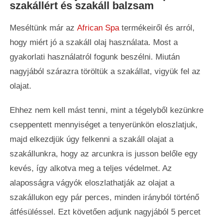
szakállért és szakáll balzsam
Meséltünk már az
African Spa
termékeiről és arról,
hogy miért jó a szakáll olaj használata. Most a
gyakorlati használatról fogunk beszélni. Miután
nagyjából szárazra töröltük a szakállat, vigyük fel az
olajat.
Ehhez nem kell mást tenni, mint a tégelyből kezünkre
cseppentett mennyiséget a tenyerünkön eloszlatjuk,
majd elkezdjük úgy felkenni a szakáll olajat a
szakállunkra, hogy az arcunkra is jusson belőle egy
kevés, így alkotva meg a teljes védelmet. Az
alaposságra vágyók eloszlathatják az olajat a
szakállukon egy pár perces, minden irányból történő
átfésüléssel. Ezt követően adjunk nagyjából 5 percet