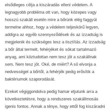
elsődleges célja a kiszáradás elleni védelem. A
legnagyobb probléma ott van, hogy közepes vagy
hosszú szakáll esetén mire a bőrünk elég faggyút
termelne ahhoz, hogy a védelem teljeskörű legyen,
addigra az egyéb szennyeződések és az izzadság is
megjelenik és szükséges lesz a tisztítás. Az izzadság
a bőr által termelt, fehérjéket és sókat tartalmazó
anyag, ami köztudottan nem tesz jót a szakállnak
sem. Nem tesz jót. Oké, de miért? A só elvonja a
nedvességet a bőrtől, a fehérjék pedig erősítik a
baktériumok szaporodását.
Ezeket végiggondolva pedig hamar eljutunk arra a
következtetésre, hogy a rendszeres szakállmosás
igenis fontos. Annak a ténye, hogy ettől fog kiszáradni