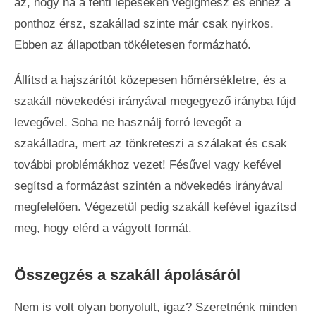
az, hogy ha a fenti lépéseken végigmész és ehhez a
ponthoz érsz, szakállad szinte már csak nyirkos.
Ebben az állapotban tökéletesen formázható.
Állítsd a hajszárítót közepesen hőmérsékletre, és a
szakáll növekedési irányával megegyező irányba fújd
levegővel. Soha ne használj forró levegőt a
szakálladra, mert az tönkreteszi a szálakat és csak
további problémákhoz vezet! Fésűvel vagy kefével
segítsd a formázást szintén a növekedés irányával
megfelelően. Végezetül pedig szakáll kefével igazítsd
meg, hogy elérd a vágyott formát.
Összegzés a szakáll ápolásáról
Nem is volt olyan bonyolult, igaz? Szeretnénk minden