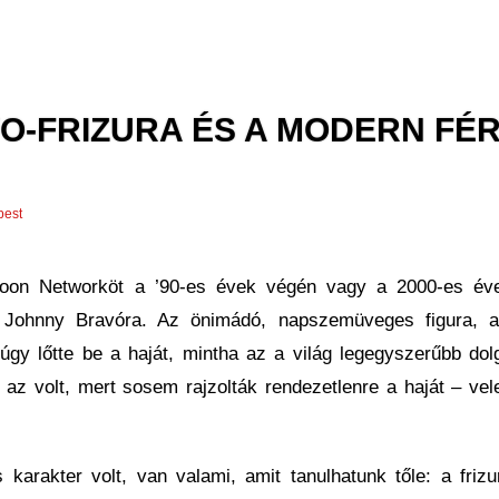
O-FRIZURA ÉS A MODERN FÉR
est
toon Networköt a ’90-es évek végén vagy a 2000-es év
l Johnny Bravóra. Az önimádó, napszemüveges figura, a
gy lőtte be a haját, mintha az a világ legegyszerűbb dol
g az volt, mert sosem rajzolták rendezetlenre a haját – vel
karakter volt, van valami, amit tanulhatunk tőle: a frizu