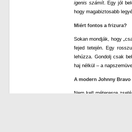
igenis számít
. Egy jól be
hogy magabiztosabb legy
Miért fontos a frizura?
Sokan mondják, hogy „csa
fejed tetején. Egy rosszu
lehúzza. Gondolj csak be
haj nélkül – a napszemüveg
A modern Johnny Bravo
Nem kell méteresre zselé
mai férfi frizurák sokk
legyen ápolt, tiszta vona
Fade vágás
– letisztult