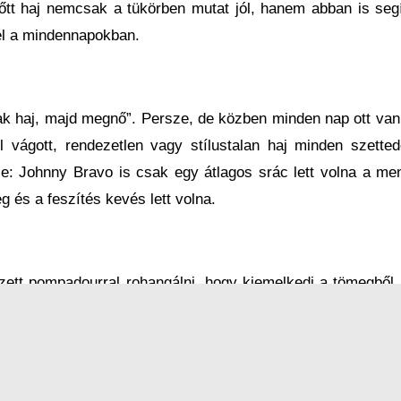
lőtt haj nemcsak a tükörben mutat jól, hanem abban is segí
él a mindennapokban.
k haj, majd megnő”. Persze, de közben minden nap ott van
l vágott, rendezetlen vagy stílustalan haj minden szetted
le: Johnny Bravo is csak egy átlagos srác lett volna a me
 és a feszítés kevés lett volna.
zett pompadourral rohangálni, hogy kiemelkedj a tömegből.
al lazábbak, természetesebbek – de a közös pont ugyana
lú és passzoljon a személyiségedhez.
, modern és mindig friss.