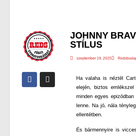
JOHNNY BRAV
STÍLUS
szeptember 19, 2025
Redsbudap
Ha valaha is néztél Car
elején, biztos emléksze
minden egyes epizódban ú
lenne. Na jó, nála tényle
ellentétben.
És bármennyire is vicces 