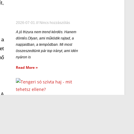
t,
2026-07-01
Nincs hozzászólás
A jó frizura nem trend kérdés. Hanem
döntés.Olyan, ami működik rajtad, a
 a
napjaidban, a tempódban. Mi most
et
összeszedtünk pár top irányt, ami idén
nő
nyáron is
Read More »
 A
z: