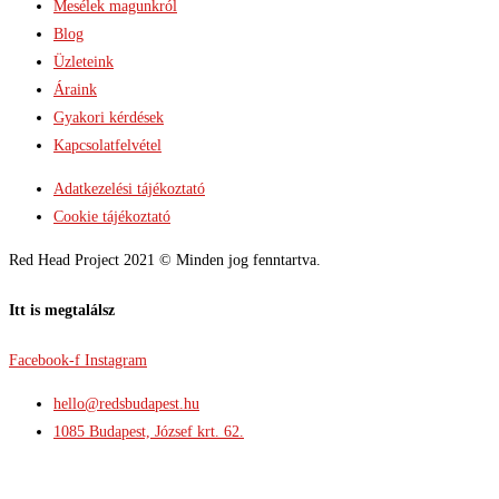
Mesélek magunkról
Blog
Üzleteink
Áraink
Gyakori kérdések
Kapcsolatfelvétel
Adatkezelési tájékoztató
Cookie tájékoztató
Red Head Project 2021 © Minden jog fenntartva.
Itt is megtalálsz
Facebook-f
Instagram
hello@redsbudapest.hu
1085 Budapest, József krt. 62.