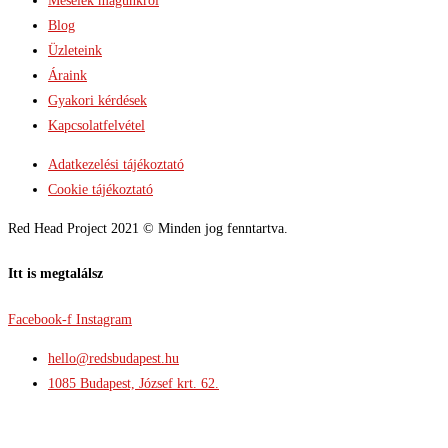
Mesélek magunkról
Blog
Üzleteink
Áraink
Gyakori kérdések
Kapcsolatfelvétel
Adatkezelési tájékoztató
Cookie tájékoztató
Red Head Project 2021 © Minden jog fenntartva.
Itt is megtalálsz
Facebook-f
Instagram
hello@redsbudapest.hu
1085 Budapest, József krt. 62.