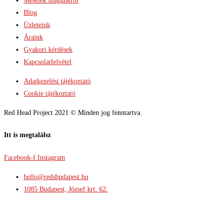
Mesélek magunkról
Blog
Üzleteink
Áraink
Gyakori kérdések
Kapcsolatfelvétel
Adatkezelési tájékoztató
Cookie tájékoztató
Red Head Project 2021 © Minden jog fenntartva.
Itt is megtalálsz
Facebook-f
Instagram
hello@redsbudapest.hu
1085 Budapest, József krt. 62.