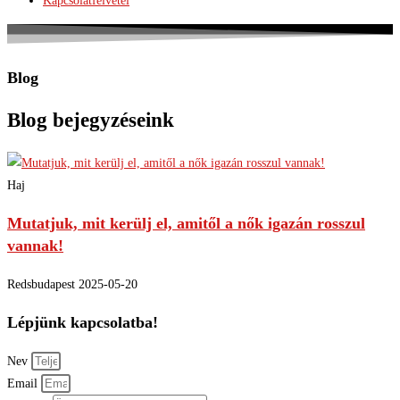
Kapcsolatfelvétel
Blog
Blog bejegyzéseink
Haj
Mutatjuk, mit kerülj el, amitől a nők igazán rosszul
vannak!
Redsbudapest
2025-05-20
Lépjünk kapcsolatba!
Nev
Email