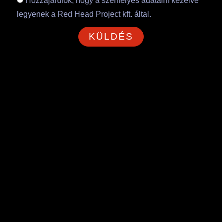
Hozzájárulok, hogy a személyes adataim kezelve
legyenek a Red Head Project kft. által.
KÜLDÉS