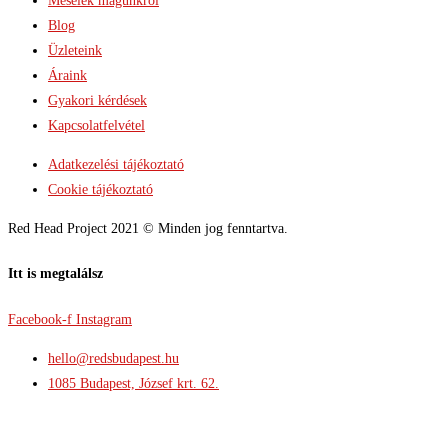
Mesélek magunkról
Blog
Üzleteink
Áraink
Gyakori kérdések
Kapcsolatfelvétel
Adatkezelési tájékoztató
Cookie tájékoztató
Red Head Project 2021 © Minden jog fenntartva.
Itt is megtalálsz
Facebook-f
Instagram
hello@redsbudapest.hu
1085 Budapest, József krt. 62.